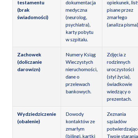
testamentu
dokumentacja
opiekunek, list
(brak
medyczna
pisane przez
świadomości)
(neurolog,
zmarłego
psychiatra),
(analiza pisma)
karty pobytu
w szpitalu.
Zachowek
Numery Ksiąg
Zdjęcia z
(doliczanie
Wieczystych
rodzinnych
darowizn)
nieruchomości,
uroczystości
dane o
(styl życia),
przelewach
świadkowie
bankowych.
wiedzący o
prezentach.
Wydziedziczenie
Dowody
Zeznania
(obalenie)
kontaktów ze
sąsiadów
zmarłym
potwierdzając
(bilingi, kartki
Twoje starania