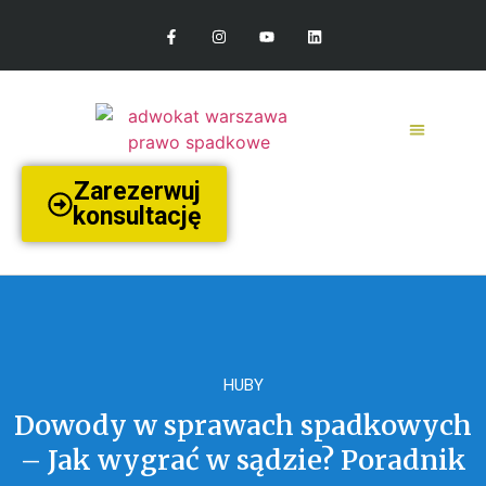
Zarezerwuj
konsultację
HUBY
Dowody w sprawach spadkowych
– Jak wygrać w sądzie? Poradnik