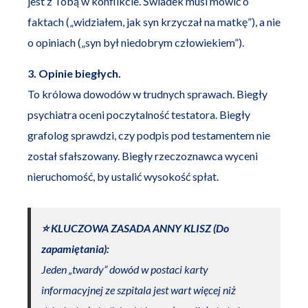
jest z Tobą w konflikcie. Świadek musi mówić o
faktach („widziałem, jak syn krzyczał na matkę”), a nie
o opiniach („syn był niedobrym człowiekiem”).
3. Opinie biegłych.
To królowa dowodów w trudnych sprawach. Biegły
psychiatra oceni poczytalność testatora. Biegły
grafolog sprawdzi, czy podpis pod testamentem nie
został sfałszowany. Biegły rzeczoznawca wyceni
nieruchomość, by ustalić wysokość spłat.
⭐️ KLUCZOWA ZASADA ANNY KLISZ (Do
zapamiętania):
Jeden „twardy” dowód w postaci karty
informacyjnej ze szpitala jest wart więcej niż