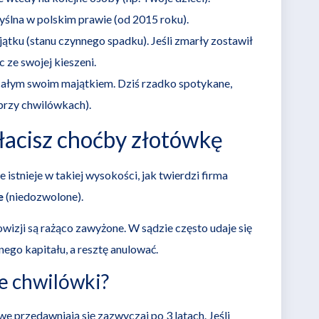
yślna w polskim prawie (od 2015 roku).
tku (stanu czynnego spadku). Jeśli zmarły zostawił
c ze swojej kieszeni.
całym swoim majątkiem. Dziś rzadko spotykane,
przy chwilówkach).
łacisz choćby złotówkę
istnieje w takiej wysokości, jak twierdzi firma
e
(niedozwolone).
owizji są rażąco zawyżone. W sądzie często udaje się
ego kapitału, a resztę anulować.
e chwilówki?
 przedawniają się zazwyczaj po 3 latach. Jeśli