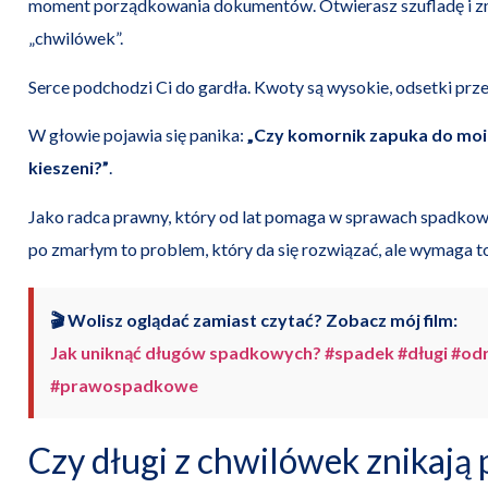
moment porządkowania dokumentów. Otwierasz szufladę i z
„chwilówek”.
Serce podchodzi Ci do gardła. Kwoty są wysokie, odsetki prze
W głowie pojawia się panika:
„Czy komornik zapuka do moic
kieszeni?”
.
Jako radca prawny, który od lat pomaga w sprawach spadkowy
po zmarłym to problem, który da się rozwiązać, ale wymaga to
🎬 Wolisz oglądać zamiast czytać? Zobacz mój film:
Jak uniknąć długów spadkowych? #spadek #długi #odr
#prawospadkowe
Czy długi z chwilówek znikają 