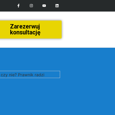
Zarezerwuj
konsultację