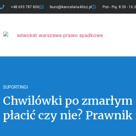
+48 693 787 806
biuro@kancelaria-klisz.pl
Pon - Pią: 8:30 - 16:
SUPORTINGI
Chwilówki po zmarłym
płacić czy nie? Prawnik 