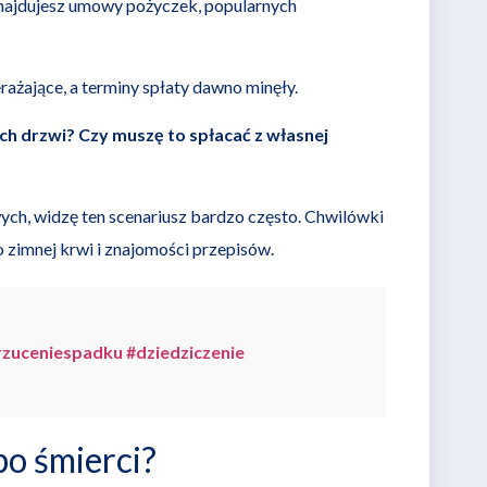
najdujesz umowy pożyczek, popularnych
rażające, a terminy spłaty dawno minęły.
h drzwi? Czy muszę to spłacać z własnej
ch, widzę ten scenariusz bardzo często. Chwilówki
 zimnej krwi i znajomości przepisów.
zuceniespadku #dziedziczenie
po śmierci?