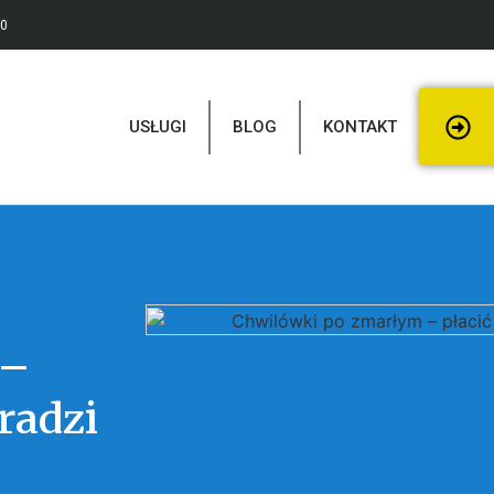
30
USŁUGI
BLOG
KONTAKT
 –
radzi