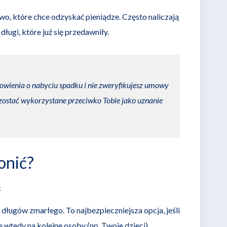
o, które chce odzyskać pieniądze. Często naliczają
ugi, które już się przedawniły.
nowienia o nabyciu spadku i nie zweryfikujesz umowy
 zostać wykorzystane przeciwko Tobie jako uznanie
onić?
:
 długów zmarłego. To najbezpieczniejsza opcja, jeśli
wtedy na kolejne osoby (np. Twoje dzieci).