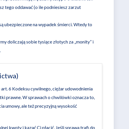
sz tego oddawać (o ile podniesiesz zarzut
ą ubezpieczone na wypadek śmierci. Wtedy to
my doliczają sobie tysiące złotych za „monity” i
.
ictwa)
art. 6 Kodeksu cywilnego, ciężar udowodnienia
tki prawne. W sprawach o chwilówki oznacza to,
cia umowy, ale też precyzyjną wysokość
ej kwoty i kazać Ci płacić. Jeśli sprawa trafi do