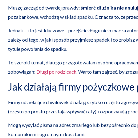
Muszę zacząć od twardej prawdy:
śmierć dłużnika nie anulu
pozabankowe, wchodzą w skład spadku. Oznacza to, że prze
Jednak – i to jest kluczowe – przejście długu nie oznacza aut
zależy od tego, w jaki sposób przyjmiesz spadek i co zrobisz 
tytule powołania do spadku.
To szeroki temat, dlatego przygotowałam osobne opracowani
zobowiązań:
Długi po rodzicach
. Warto tam zajrzeć, by zroz
Jak działają firmy pożyczkowe 
Firmy udzielające chwilówek działają szybko i często agresy
(często po prostu przestają wpływać raty), rozpoczynają pro
Mogą wysyłać pisma na adres zmarłego lub bezpośrednio do 
komornikiem i ogromnymi kosztami.