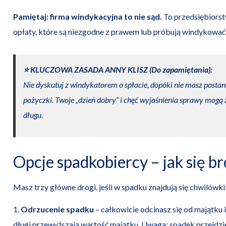
Pamiętaj: firma windykacyjna to nie sąd.
To przedsiębiorstw
opłaty, które są niezgodne z prawem lub próbują windykować dł
⭐️ KLUCZOWA ZASADA ANNY KLISZ (Do zapamiętania):
Nie dyskutuj z windykatorem o spłacie, dopóki nie masz posta
pożyczki. Twoje „dzień dobry” i chęć wyjaśnienia sprawy mogą
długu.
Opcje spadkobiercy – jak się br
Masz trzy główne drogi, jeśli w spadku znajdują się chwilówki
1.
Odrzucenie spadku
– całkowicie odcinasz się od majątku i
długi przewyższają wartość majątku. Uwaga: spadek przejdzie 