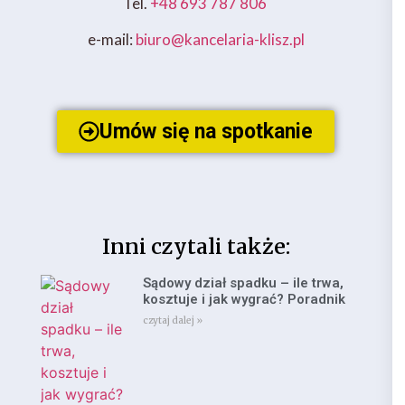
Tel.
+48 693 787 806
e-mail:
biuro@kancelaria-klisz.pl
Umów się na spotkanie
Inni czytali także:
Sądowy dział spadku – ile trwa,
kosztuje i jak wygrać? Poradnik
czytaj dalej »