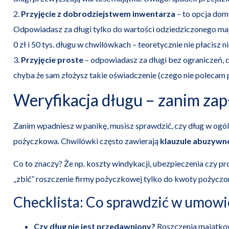
2.
Przyjęcie z dobrodziejstwem inwentarza
– to opcja dom
Odpowiadasz za długi tylko do wartości odziedziczonego mają
0 zł i 50 tys. długu w chwilówkach – teoretycznie nie płacisz ni
3.
Przyjęcie proste
– odpowiadasz za długi bez ograniczeń, 
chyba że sam złożysz takie oświadczenie (czego nie polecam 
Weryfikacja długu – zanim zap
Zanim wpadniesz w panikę, musisz sprawdzić, czy dług w ogóle 
pożyczkowa. Chwilówki często zawierają
klauzule abuzywn
Co to znaczy? Że np. koszty windykacji, ubezpieczenia czy pr
„zbić” roszczenie firmy pożyczkowej tylko do kwoty pożyczon
Checklista: Co sprawdzić w umowi
Czy dług nie jest przedawniony?
Roszczenia majątkowe