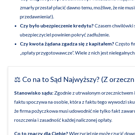
zmarły przestał płacić dawno temu, możliwe, że nie musi
przedawnienia!).
Czy było ubezpieczenie kredytu?
Czasem chwilówki s
ubezpieczyciel powinien pokryć zadłużenie.
Czy kwota żądana zgadza się z kapitałem?
Często fir
„opłaty przygotowawcze”. Wiele z nich jest nielegalnych
⚖️ Co na to Sąd Najwyższy? (Z orzeczn
Stanowisko sądu:
Zgodnie z utrwalonym orzecznictwem i 
faktu spoczywa na osobie, która z faktu tego wywodzi sku
że firma pożyczkowa musi udowodnić nie tylko fakt zawar
roszczenia i zasadność każdej naliczonej opłaty.
Co to znaczy dla Ciebie?
Wierzyciel nie może rzucić dowoln