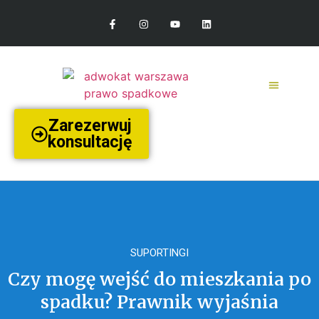
Zarezerwuj
konsultację
SUPORTINGI
Czy mogę wejść do mieszkania po
spadku? Prawnik wyjaśnia