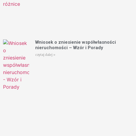
Wniosek o zniesienie współwłasności
nieruchomości – Wzór i Porady
czytaj dalej »
Jak podważyć wydziedziczenie? Skuteczne
dowody i porady