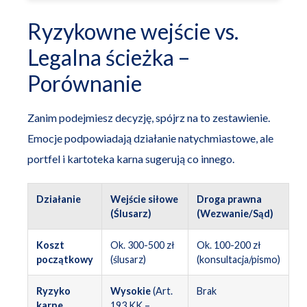
Ryzykowne wejście vs.
Legalna ścieżka –
Porównanie
Zanim podejmiesz decyzję, spójrz na to zestawienie.
Emocje podpowiadają działanie natychmiastowe, ale
portfel i kartoteka karna sugerują co innego.
Działanie
Wejście siłowe
Droga prawna
(Ślusarz)
(Wezwanie/Sąd)
Koszt
Ok. 300-500 zł
Ok. 100-200 zł
początkowy
(ślusarz)
(konsultacja/pismo)
Ryzyko
Wysokie
(Art.
Brak
karne
193 KK –