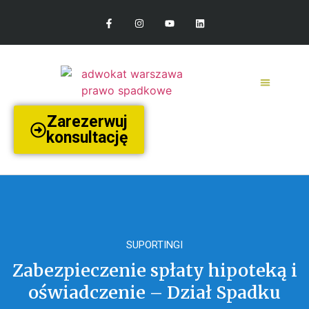
Zarezerwuj
konsultację
SUPORTINGI
Zabezpieczenie spłaty hipoteką i
oświadczenie – Dział Spadku