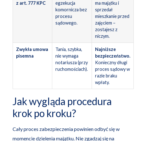
z art. 777 KPC
egzekucja
ma majątku i
komornicza bez
sprzedał
procesu
mieszkanie przed
sądowego.
zajęciem –
zostajesz z
niczym.
Zwykła umowa
Tania, szybka,
Najniższe
pisemna
nie wymaga
bezpieczeństwo.
notariusza (przy
Konieczny długi
ruchomościach).
proces sądowy w
razie braku
wpłaty.
Jak wygląda procedura
krok po kroku?
Cały proces zabezpieczenia powinien odbyć się w
momencie dzielenia majątku. Nie zgadzaj się na