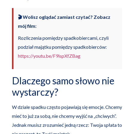
🎬 Wolisz oglądać zamiast czytać? Zobacz
mój film:
Rozliczenia pomiędzy spadkobiercami, czyli
podział majątku pomiędzy spadkobierców:
https://youtu.be/F9ispXfZBag
Dlaczego samo słowo nie
wystarczy?
W dziale spadku często pojawiają się emocje. Chcemy
mieć to już za sobą, nie chcemy wyjść na „chciwych”.
Jednak musisz zrozumieć jedną rzecz: Twoja spłata to
nie prezent, to Twój majątek.