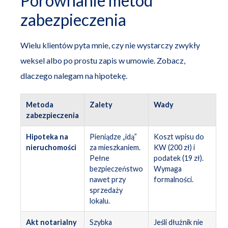
Porównanie metod
zabezpieczenia
Wielu klientów pyta mnie, czy nie wystarczy zwykły
weksel albo po prostu zapis w umowie. Zobacz,
dlaczego nalegam na hipotekę.
Metoda
Zalety
Wady
zabezpieczenia
Hipoteka na
Pieniądze „idą”
Koszt wpisu do
nieruchomości
za mieszkaniem.
KW (200 zł) i
Pełne
podatek (19 zł).
bezpieczeństwo
Wymaga
nawet przy
formalności.
sprzedaży
lokalu.
Akt notarialny
Szybka
Jeśli dłużnik nie