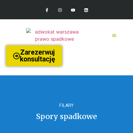
Zarezerwuj
konsultację
FILARY
Spory spadkowe