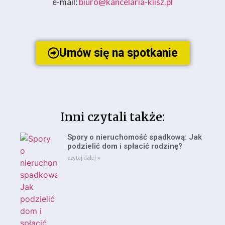
e-mail:
biuro@kancelaria-klisz.pl
Umów się na spotkanie
Inni czytali także:
Spory o nieruchomość spadkową: Jak
podzielić dom i spłacić rodzinę?
czytaj dalej »