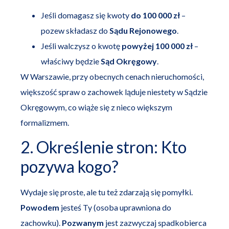
Jeśli domagasz się kwoty
do 100 000 zł
–
pozew składasz do
Sądu Rejonowego
.
Jeśli walczysz o kwotę
powyżej 100 000 zł
–
właściwy będzie
Sąd Okręgowy
.
W Warszawie, przy obecnych cenach nieruchomości,
większość spraw o zachowek ląduje niestety w Sądzie
Okręgowym, co wiąże się z nieco większym
formalizmem.
2. Określenie stron: Kto
pozywa kogo?
Wydaje się proste, ale tu też zdarzają się pomyłki.
Powodem
jesteś Ty (osoba uprawniona do
zachowku).
Pozwanym
jest zazwyczaj spadkobierca