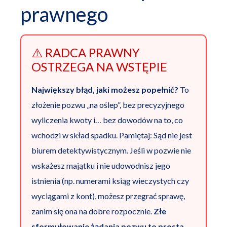
prawnego
⚠️ RADCA PRAWNY
OSTRZEGA NA WSTĘPIE
Największy błąd, jaki możesz popełnić?
To
złożenie pozwu „na oślep”, bez precyzyjnego
wyliczenia kwoty i… bez dowodów na to, co
wchodzi w skład spadku. Pamiętaj: Sąd nie jest
biurem detektywistycznym. Jeśli w pozwie nie
wskażesz majątku i nie udowodnisz jego
istnienia (np. numerami ksiąg wieczystych czy
wyciągami z kont), możesz przegrać sprawę,
zanim się ona na dobre rozpocznie.
Złe
sformułowanie żądania pozwu to prosta