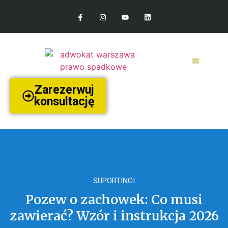
Zarezerwuj
konsultację
SUPORTINGI
Pozew o zachowek: Co musi
zawierać? Wzór i instrukcja 2026