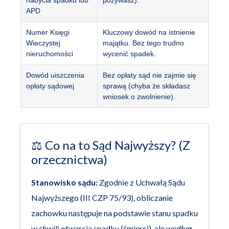
nabycia spadku lub
pozywasz).
APD
Numer Księgi
Kluczowy dowód na istnienie
Wieczystej
majątku. Bez tego trudno
nieruchomości
wycenić spadek.
Dowód uiszczenia
Bez opłaty sąd nie zajmie się
opłaty sądowej
sprawą (chyba że składasz
wniosek o zwolnienie).
⚖️ Co na to Sąd Najwyższy? (Z
orzecznictwa)
Stanowisko sądu:
Zgodnie z Uchwałą Sądu
Najwyższego (III CZP 75/93), obliczanie
zachowku następuje na podstawie stanu spadku
w chwili otwarcia spadku (śmierci), ale według