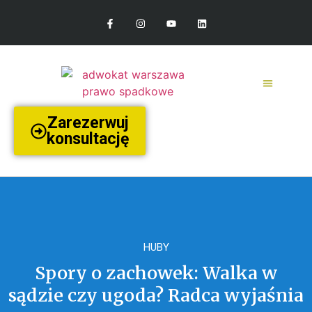
Zarezerwuj
konsultację
HUBY
Spory o zachowek: Walka w
sądzie czy ugoda? Radca wyjaśnia