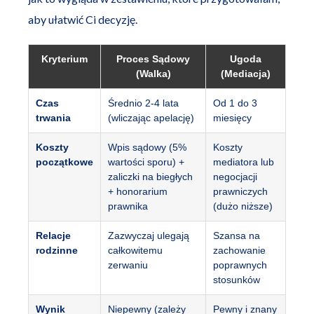
aby ułatwić Ci decyzję.
Kryterium
Proces Sądowy
Ugoda
(Walka)
(Mediacja)
Czas
Średnio 2-4 lata
Od 1 do 3
trwania
(wliczając apelację)
miesięcy
Koszty
Wpis sądowy (5%
Koszty
początkowe
wartości sporu) +
mediatora lub
zaliczki na biegłych
negocjacji
+ honorarium
prawniczych
prawnika
(dużo niższe)
Relacje
Zazwyczaj ulegają
Szansa na
rodzinne
całkowitemu
zachowanie
zerwaniu
poprawnych
stosunków
Wynik
Niepewny (zależy
Pewny i znany