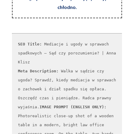
chłodno.
SEO Title:
Mediacje i ugody w sprawach
spadkowych – Sąd czy porozumienie? | Anna
Klisz
Meta Description:
Walka w sądzie czy
ugoda? Sprawdź, kiedy mediacja w sprawach
o zachowek i dział spadku się opłaca.
Oszczędź czas i pieniądze. Radca prawny
wyjaśnia.
IMAGE PROMPT (ENGLISH ONLY):
Photorealistic close-up shot of a wooden
table in a modern, bright law office
conference room. On the table, two hands