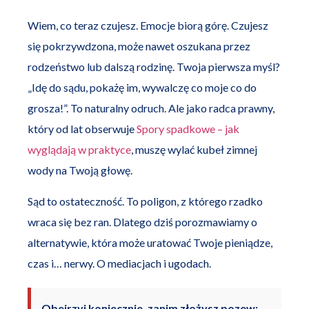
Wiem, co teraz czujesz. Emocje biorą górę. Czujesz
się pokrzywdzona, może nawet oszukana przez
rodzeństwo lub dalszą rodzinę. Twoja pierwsza myśl?
„Idę do sądu, pokażę im, wywalczę co moje co do
grosza!”. To naturalny odruch. Ale jako radca prawny,
który od lat obserwuje
Spory spadkowe – jak
wyglądają w praktyce
, muszę wylać kubeł zimnej
wody na Twoją głowę.
Sąd to ostateczność. To poligon, z którego rzadko
wraca się bez ran. Dlatego dziś porozmawiamy o
alternatywie, która może uratować Twoje pieniądze,
czas i… nerwy. O mediacjach i ugodach.
Obejrzyj koniecznie, zanim złożysz pozew: