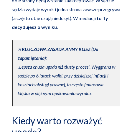
obie strony będą w stanie zaakceptować. W sądzie
sędzia wydaje wyrok i jedna strona zawsze przegrywa
(a często obie czują niedosyt). W mediacji
to Ty
decydujesz o wyniku
.
⭐️ KLUCZOWA ZASADA ANNY KLISZ (Do
zapamiętania):
„Lepsza chuda ugoda niż tłusty proces”. Wyggrana w
sądzie po 6 latach walki, przy dzisiejszej inflacji i
kosztach obsługi prawnej, to często finansowa
klęska w pięknym opakowaniu wyroku.
Kiedy warto rozważyć
ugodę?