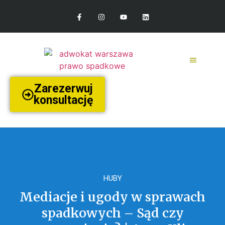
Zarezerwuj
konsultację
HUBY
Mediacje i ugody w sprawach
spadkowych – Sąd czy