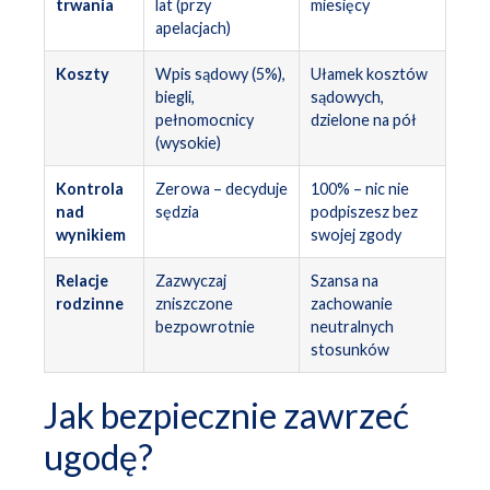
trwania
lat (przy
miesięcy
apelacjach)
Koszty
Wpis sądowy (5%),
Ułamek kosztów
biegli,
sądowych,
pełnomocnicy
dzielone na pół
(wysokie)
Kontrola
Zerowa – decyduje
100% – nic nie
nad
sędzia
podpiszesz bez
wynikiem
swojej zgody
Relacje
Zazwyczaj
Szansa na
rodzinne
zniszczone
zachowanie
bezpowrotnie
neutralnych
stosunków
Jak bezpiecznie zawrzeć
ugodę?