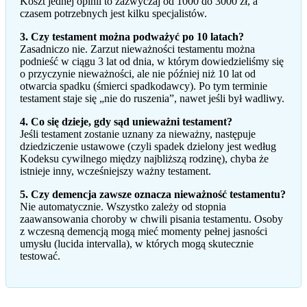
Koszt jednej opinii to zazwyczaj od 1000 do 3000 zł, a
czasem potrzebnych jest kilku specjalistów.
3. Czy testament można podważyć po 10 latach?
Zasadniczo nie. Zarzut nieważności testamentu można
podnieść w ciągu 3 lat od dnia, w którym dowiedzieliśmy się
o przyczynie nieważności, ale nie później niż 10 lat od
otwarcia spadku (śmierci spadkodawcy). Po tym terminie
testament staje się „nie do ruszenia”, nawet jeśli był wadliwy.
4. Co się dzieje, gdy sąd unieważni testament?
Jeśli testament zostanie uznany za nieważny, następuje
dziedziczenie ustawowe (czyli spadek dzielony jest według
Kodeksu cywilnego między najbliższą rodzinę), chyba że
istnieje inny, wcześniejszy ważny testament.
5. Czy demencja zawsze oznacza nieważność testamentu?
Nie automatycznie. Wszystko zależy od stopnia
zaawansowania choroby w chwili pisania testamentu. Osoby
z wczesną demencją mogą mieć momenty pełnej jasności
umysłu (lucida intervalla), w których mogą skutecznie
testować.