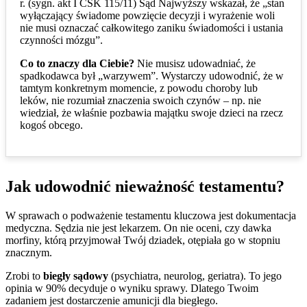
r. (sygn. akt I CSK 115/11) Sąd Najwyższy wskazał, że „stan
wyłączający świadome powzięcie decyzji i wyrażenie woli
nie musi oznaczać całkowitego zaniku świadomości i ustania
czynności mózgu”.
Co to znaczy dla Ciebie?
Nie musisz udowadniać, że
spadkodawca był „warzywem”. Wystarczy udowodnić, że w
tamtym konkretnym momencie, z powodu choroby lub
leków, nie rozumiał znaczenia swoich czynów – np. nie
wiedział, że właśnie pozbawia majątku swoje dzieci na rzecz
kogoś obcego.
Jak udowodnić nieważność testamentu?
W sprawach o podważenie testamentu kluczowa jest dokumentacja
medyczna. Sędzia nie jest lekarzem. On nie oceni, czy dawka
morfiny, którą przyjmował Twój dziadek, otępiała go w stopniu
znacznym.
Zrobi to
biegły sądowy
(psychiatra, neurolog, geriatra). To jego
opinia w 90% decyduje o wyniku sprawy. Dlatego Twoim
zadaniem jest dostarczenie amunicji dla biegłego.