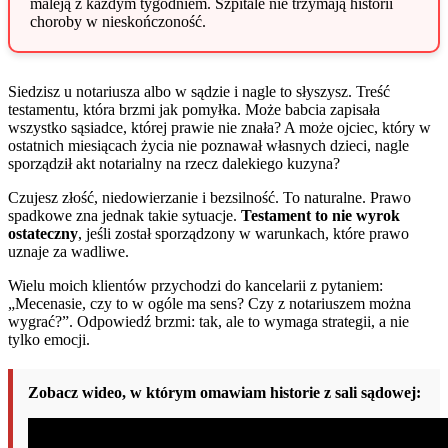
maleją z każdym tygodniem. Szpitale nie trzymają historii
choroby w nieskończoność.
Siedzisz u notariusza albo w sądzie i nagle to słyszysz. Treść
testamentu, która brzmi jak pomyłka. Może babcia zapisała
wszystko sąsiadce, której prawie nie znała? A może ojciec, który w
ostatnich miesiącach życia nie poznawał własnych dzieci, nagle
sporządził akt notarialny na rzecz dalekiego kuzyna?
Czujesz złość, niedowierzanie i bezsilność. To naturalne. Prawo
spadkowe zna jednak takie sytuacje.
Testament to nie wyrok
ostateczny
, jeśli został sporządzony w warunkach, które prawo
uznaje za wadliwe.
Wielu moich klientów przychodzi do kancelarii z pytaniem:
„Mecenasie, czy to w ogóle ma sens? Czy z notariuszem można
wygrać?”. Odpowiedź brzmi: tak, ale to wymaga strategii, a nie
tylko emocji.
Zobacz wideo, w którym omawiam historie z sali sądowej: