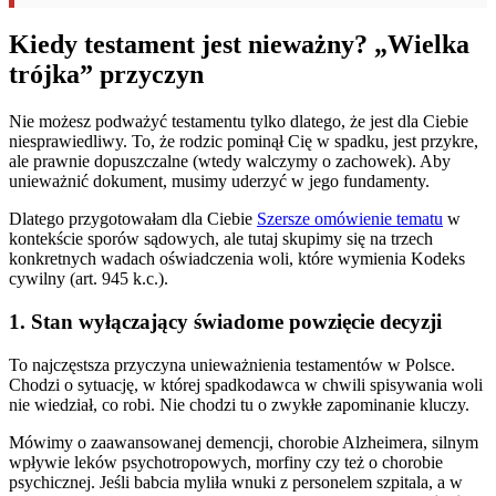
Kiedy testament jest nieważny? „Wielka
trójka” przyczyn
Nie możesz podważyć testamentu tylko dlatego, że jest dla Ciebie
niesprawiedliwy. To, że rodzic pominął Cię w spadku, jest przykre,
ale prawnie dopuszczalne (wtedy walczymy o zachowek). Aby
unieważnić dokument, musimy uderzyć w jego fundamenty.
Dlatego przygotowałam dla Ciebie
Szersze omówienie tematu
w
kontekście sporów sądowych, ale tutaj skupimy się na trzech
konkretnych wadach oświadczenia woli, które wymienia Kodeks
cywilny (art. 945 k.c.).
1. Stan wyłączający świadome powzięcie decyzji
To najczęstsza przyczyna unieważnienia testamentów w Polsce.
Chodzi o sytuację, w której spadkodawca w chwili spisywania woli
nie wiedział, co robi. Nie chodzi tu o zwykłe zapominanie kluczy.
Mówimy o zaawansowanej demencji, chorobie Alzheimera, silnym
wpływie leków psychotropowych, morfiny czy też o chorobie
psychicznej. Jeśli babcia myliła wnuki z personelem szpitala, a w