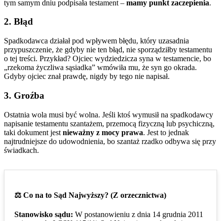
tym samym dniu podpisała testament –
mamy punkt zaczepienia
.
2. Błąd
Spadkodawca działał pod wpływem błędu, który uzasadnia
przypuszczenie, że gdyby nie ten błąd, nie sporządziłby testamentu
o tej treści. Przykład? Ojciec wydziedzicza syna w testamencie, bo
„rzekoma życzliwa sąsiadka” wmówiła mu, że syn go okrada.
Gdyby ojciec znał prawdę, nigdy by tego nie napisał.
3. Groźba
Ostatnia wola musi być wolna. Jeśli ktoś wymusił na spadkodawcy
napisanie testamentu szantażem, przemocą fizyczną lub psychiczną,
taki dokument jest
nieważny z mocy prawa
. Jest to jednak
najtrudniejsze do udowodnienia, bo szantaż rzadko odbywa się przy
świadkach.
⚖️ Co na to Sąd Najwyższy? (Z orzecznictwa)
Stanowisko sądu:
W postanowieniu z dnia 14 grudnia 2011