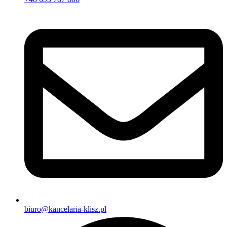
biuro@kancelaria-klisz.pl