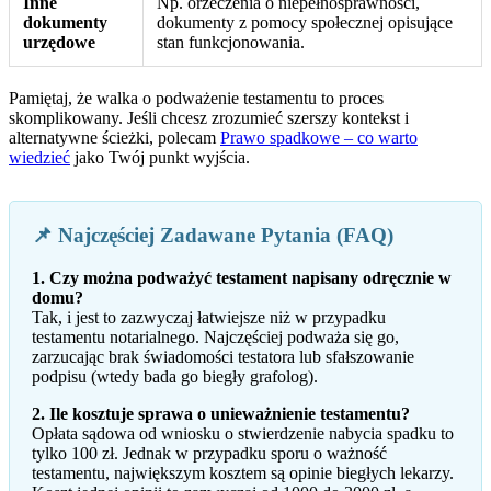
Inne
Np. orzeczenia o niepełnosprawności,
dokumenty
dokumenty z pomocy społecznej opisujące
urzędowe
stan funkcjonowania.
Pamiętaj, że walka o podważenie testamentu to proces
skomplikowany. Jeśli chcesz zrozumieć szerszy kontekst i
alternatywne ścieżki, polecam
Prawo spadkowe – co warto
wiedzieć
jako Twój punkt wyjścia.
📌 Najczęściej Zadawane Pytania (FAQ)
1. Czy można podważyć testament napisany odręcznie w
domu?
Tak, i jest to zazwyczaj łatwiejsze niż w przypadku
testamentu notarialnego. Najczęściej podważa się go,
zarzucając brak świadomości testatora lub sfałszowanie
podpisu (wtedy bada go biegły grafolog).
2. Ile kosztuje sprawa o unieważnienie testamentu?
Opłata sądowa od wniosku o stwierdzenie nabycia spadku to
tylko 100 zł. Jednak w przypadku sporu o ważność
testamentu, największym kosztem są opinie biegłych lekarzy.