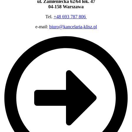
ul. Zamieniecka 62/64 lok. 47
04-158 Warszawa
Tel.
+48 693 787 806
e-mail:
biuro@kancelaria-klisz.pl