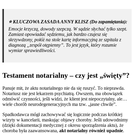
⭐️ KLUCZOWA ZASADA ANNY KLISZ (Do zapamiętania):
Emocje krzyczą, dowody szepczą. W sądzie słychać tylko szept.
Zamiast opowiadać sędziemu, jak bardzo czujesz się
skrzywdzony, połóż na stole kartę informacyjną ze szpitala z
diagnozą „zespół otępienny”. To jest język, który rozumie
wymiar sprawiedliwości.
Testament notarialny – czy jest „święty”?
Panuje mit, że aktu notarialnego nie da się ruszyć. To nieprawda.
Notariusz nie jest lekarzem psychiatrą. Owszem, ma obowiązek
odmówić czynności, jeśli widzi, że klient jest niepoczytalny, ale…
wiele chorób neurodegeneracyjnych ma tzw. „jasne chwile”.
Spadkodawca mógł zachowywać się logicznie podczas krótkiej
wizyty w kancelarii, maskując objawy choroby. Jeśli udowodnimy
(dzięki dokumentacji medycznej z okresu sporządzenia aktu), że
choroba była zaawansowana,
akt notarialny również upadnie
.