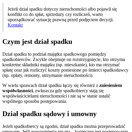
Jeżeli dział spadku dotyczy nieruchomości albo pojawił się
konflikt co do spłat, sprzedaży czy rozliczeń, warto
uporządkować sytuację prawną przed podjęciem decyzji.
Kontakt
Czym jest dział spadku
Dział spadku to podział majątku spadkowego pomiędzy
spadkobierców. Zwykle obejmuje on rozstrzygnięcie, kto otrzyma
konkretne składniki majątku (np. mieszkanie), kto ma otrzymać
spłatę oraz jak rozliczyć koszty poniesione po śmierci spadkodawcy
(np. opłaty, remonty, utrzymanie nieruchomości).
W wielu sprawach dział spadku łączy się również z
zniesieniem
współwłasności
, zwłaszcza gdy spadkobiercy stają się
współwłaścicielami nieruchomości i nie są w stanie ustalić
wspólnego sposobu postępowania.
Dział spadku sądowy i umowny
Jeżeli spadkobiercy są zgodni, dział spadku można przeprowadzić
umownie. Jeśli porozumienia nie ma – konieczne jest postępowanie