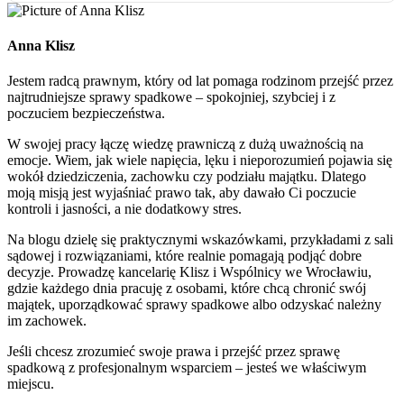
Anna Klisz
Jestem radcą prawnym, który od lat pomaga rodzinom przejść przez
najtrudniejsze sprawy spadkowe – spokojniej, szybciej i z
poczuciem bezpieczeństwa.
W swojej pracy łączę wiedzę prawniczą z dużą uważnością na
emocje. Wiem, jak wiele napięcia, lęku i nieporozumień pojawia się
wokół dziedziczenia, zachowku czy podziału majątku. Dlatego
moją misją jest wyjaśniać prawo tak, aby dawało Ci poczucie
kontroli i jasności, a nie dodatkowy stres.
Na blogu dzielę się praktycznymi wskazówkami, przykładami z sali
sądowej i rozwiązaniami, które realnie pomagają podjąć dobre
decyzje. Prowadzę kancelarię Klisz i Wspólnicy we Wrocławiu,
gdzie każdego dnia pracuję z osobami, które chcą chronić swój
majątek, uporządkować sprawy spadkowe albo odzyskać należny
im zachowek.
Jeśli chcesz zrozumieć swoje prawa i przejść przez sprawę
spadkową z profesjonalnym wsparciem – jesteś we właściwym
miejscu.