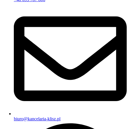
biuro@kancelaria-klisz.pl