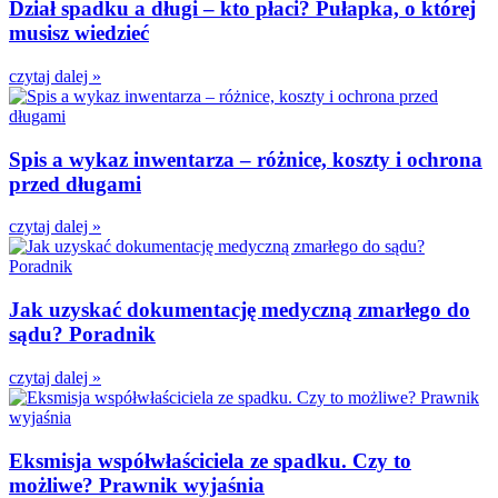
Dział spadku a długi – kto płaci? Pułapka, o której
musisz wiedzieć
czytaj dalej »
Spis a wykaz inwentarza – różnice, koszty i ochrona
przed długami
czytaj dalej »
Jak uzyskać dokumentację medyczną zmarłego do
sądu? Poradnik
czytaj dalej »
Eksmisja współwłaściciela ze spadku. Czy to
możliwe? Prawnik wyjaśnia