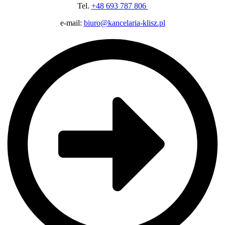
Tel.
+48 693 787 806
e-mail:
biuro@kancelaria-klisz.pl