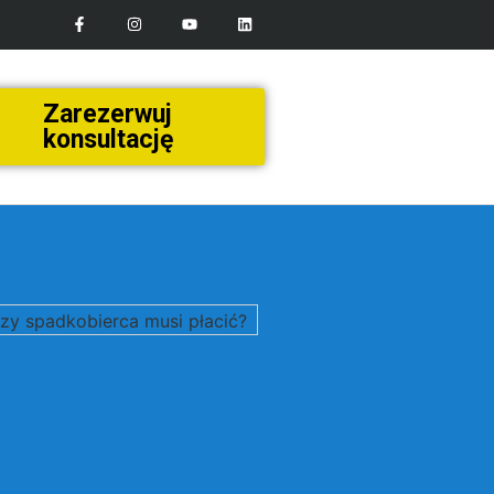
Zarezerwuj
konsultację