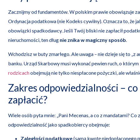
Zacznijmy od fundamentów. W polskim prawie obowiązuje zas
Ordynacja podatkowa (nie Kodeks cywilny). Oznacza to, że j
obowiązki spadkodawcy. Jeśli Twój bliski nie zapłacił poda
nieruchomości, ten dług
nie znika w magiczny sposób
.
Wchodzisz w buty zmarłego. Ale uwaga – nie dzieje się to „z 
banku. Urząd Skarbowy musi wykonać pewien ruch, o którym 
rodzicach
obejmują nie tylko niespłacone pożyczki, ale właśn
Zakres odpowiedzialności – co
zapłacić?
Wiele osób pyta mnie: „Pani Mecenas, a co z mandatami? Co z
odpowiedzialność jako spadkobiercy obejmuje:
Zaległości podatkowe
(samą kwotę niedopłaconego p