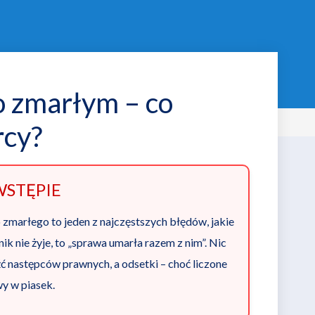
o zmarłym – co
rcy?
WSTĘPIE
marłego to jeden z najczęstszych błędów, jakie
ik nie żyje, to „sprawa umarła razem z nim”. Nic
ć następców prawnych, a odsetki – choć liczone
wy w piasek.