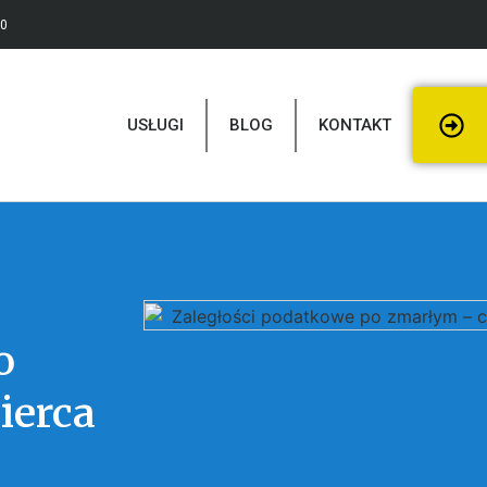
30
USŁUGI
BLOG
KONTAKT
o
ierca