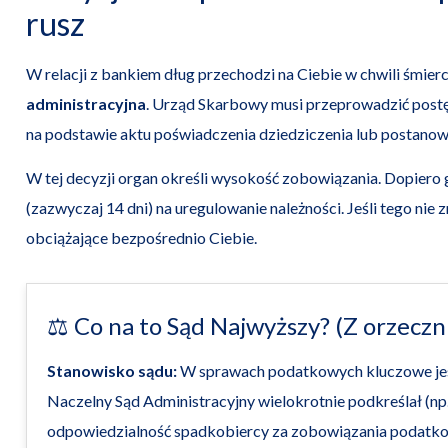
rusz
W relacji z bankiem dług przechodzi na Ciebie w chwili śmierc
administracyjna
. Urząd Skarbowy musi przeprowadzić postę
na podstawie aktu poświadczenia dziedziczenia lub postanow
W tej decyzji organ określi wysokość zobowiązania. Dopiero 
(zazwyczaj 14 dni) na uregulowanie należności. Jeśli tego nie
obciążające bezpośrednio Ciebie.
⚖️ Co na to Sąd Najwyższy? (Z orzeczn
Stanowisko sądu:
W sprawach podatkowych kluczowe jes
Naczelny Sąd Administracyjny wielokrotnie podkreślał (np.
odpowiedzialność spadkobiercy za zobowiązania podatk