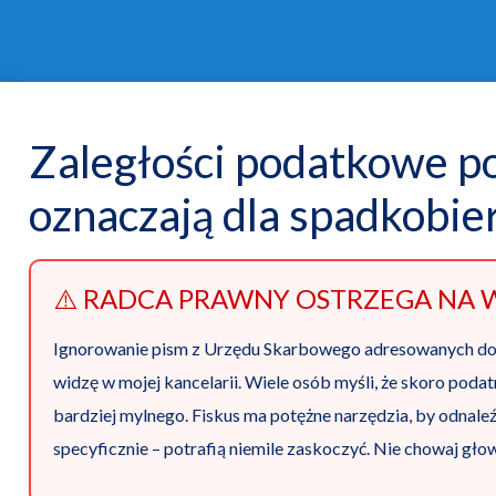
Zaległości podatkowe p
oznaczają dla spadkobie
⚠️ RADCA PRAWNY OSTRZEGA NA 
Ignorowanie pism z Urzędu Skarbowego adresowanych do z
widzę w mojej kancelarii. Wiele osób myśli, że skoro podatn
bardziej mylnego. Fiskus ma potężne narzędzia, by odnaleź
specyficznie – potrafią niemile zaskoczyć. Nie chowaj gło