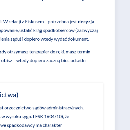
i. W relacji z Fiskusem – potrzebna jest
decyzja
powanie, ustalić krąg spadkobierców (zazwyczaj
ienia sądu) i dopiero wtedy wydać dokument.
gdy otrzymasz ten papier do ręki, masz termin
 zrobisz – wtedy dopiero zaczną biec odsetki
ictwa)
t orzecznictwo sądów administracyjnych.
 w wyroku sygn. I FSK 1604/10), że
owe spadkodawcy ma charakter