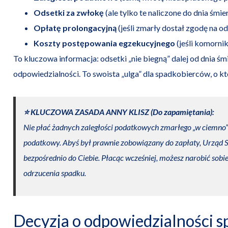
Odsetki za zwłokę
(ale tylko te naliczone do dnia śmi
Opłatę prolongacyjną
(jeśli zmarły dostał zgodę na od
Koszty postępowania egzekucyjnego
(jeśli komornik
To kluczowa informacja: odsetki „nie biegną” dalej od dnia śm
odpowiedzialności. To swoista „ulga” dla spadkobierców, o kt
⭐️ KLUCZOWA ZASADA ANNY KLISZ (Do zapamiętania):
Nie płać żadnych zaległości podatkowych zmarłego „w ciemno” 
podatkowy. Abyś był prawnie zobowiązany do zapłaty, Urząd
bezpośrednio do Ciebie. Płacąc wcześniej, możesz narobić sob
odrzucenia spadku.
Decyzja o odpowiedzialności sp