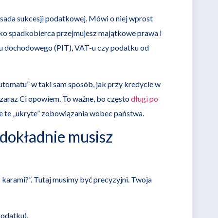
ada sukcesji podatkowej. Mówi o niej wprost
ako spadkobierca przejmujesz majątkowe prawa i
tku dochodowego (PIT), VAT-u czy podatku od
automatu” w taki sam sposób, jak przy kredycie w
zaraz Ci opowiem. To ważne, bo często
długi po
ie te „ukryte” zobowiązania wobec państwa.
 dokładnie musisz
 karami?”. Tutaj musimy być precyzyjni. Twoja
odatku).