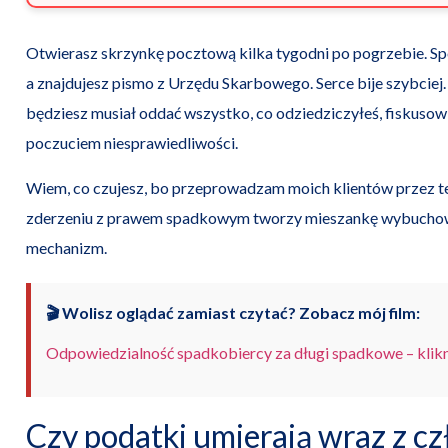
Otwierasz skrzynkę pocztową kilka tygodni po pogrzebie. Sp
a znajdujesz pismo z Urzędu Skarbowego. Serce bije szybciej.
będziesz musiał oddać wszystko, co odziedziczyłeś, fiskusow
poczuciem niesprawiedliwości.
Wiem, co czujesz, bo przeprowadzam moich klientów przez t
zderzeniu z prawem spadkowym tworzy mieszankę wybuchow
mechanizm.
🎬 Wolisz oglądać zamiast czytać? Zobacz mój film:
Odpowiedzialność spadkobiercy za długi spadkowe – klikni
Czy podatki umierają wraz z c