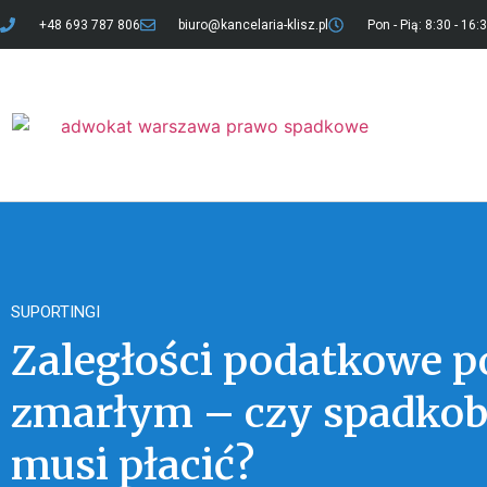
+48 693 787 806
biuro@kancelaria-klisz.pl
Pon - Pią: 8:30 - 16:
SUPORTINGI
Zaległości podatkowe p
zmarłym – czy spadkob
musi płacić?