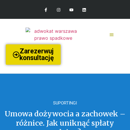
Zarezerwuj
konsultację
SUPORTINGI
Umowa dożywocia a zachowek –
różnice. Jak uniknąć spłaty