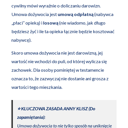
cywilny mówi wyraźnie o doliczaniu darowizn.
Umowa dożywocia jest
umową odpłatną
(nabywca
„płaci” opieką) i
losową
(nie wiadomo, jak długo
będziesz żyć i ile ta opieka łącznie będzie kosztować
nabywcę).
Skoro umowa dożywocia nie jest darowizną, jej
wartość nie wchodzi do puli, od której wylicza się
zachowek. Dla osoby pominiętej w testamencie
oznacza to, że zazwyczaj nie dostanie ani grosza z
wartości tego mieszkania.
⭐️ KLUCZOWA ZASADA ANNY KLISZ (Do
zapamiętania):
Umowa dożywocia to nie tylko sposób na uniknięcie