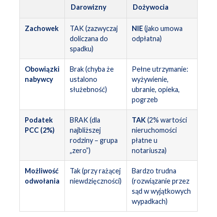
Darowizny
Dożywocia
Zachowek
TAK (zazwyczaj
NIE
(jako umowa
doliczana do
odpłatna)
spadku)
Obowiązki
Brak (chyba że
Pełne utrzymanie:
nabywcy
ustalono
wyżywienie,
służebność)
ubranie, opieka,
pogrzeb
Podatek
BRAK (dla
TAK
(2% wartości
PCC (2%)
najbliższej
nieruchomości
rodziny – grupa
płatne u
„zero”)
notariusza)
Możliwość
Tak (przy rażącej
Bardzo trudna
odwołania
niewdzięczności)
(rozwiązanie przez
sąd w wyjątkowych
wypadkach)