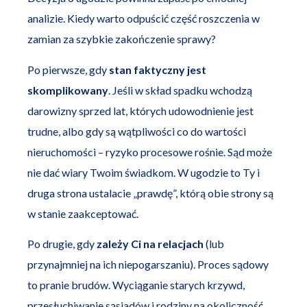
analizie. Kiedy warto odpuścić część roszczenia w
zamian za szybkie zakończenie sprawy?
Po pierwsze, gdy
stan faktyczny jest
skomplikowany
. Jeśli w skład spadku wchodzą
darowizny sprzed lat, których udowodnienie jest
trudne, albo gdy są wątpliwości co do wartości
nieruchomości – ryzyko procesowe rośnie. Sąd może
nie dać wiary Twoim świadkom. W ugodzie to Ty i
druga strona ustalacie „prawdę”, którą obie strony są
w stanie zaakceptować.
Po drugie, gdy
zależy Ci na relacjach
(lub
przynajmniej na ich niepogarszaniu). Proces sądowy
to pranie brudów. Wyciąganie starych krzywd,
przesłuchiwanie sąsiadów i rodziny na okoliczność