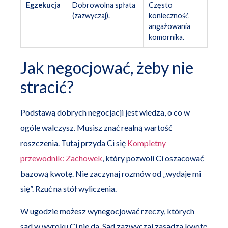
Egzekucja
Dobrowolna spłata
Często
(zazwyczaj).
konieczność
angażowania
komornika.
Jak negocjować, żeby nie
stracić?
Podstawą dobrych negocjacji jest wiedza, o co w
ogóle walczysz. Musisz znać realną wartość
roszczenia. Tutaj przyda Ci się
Kompletny
przewodnik: Zachowek
, który pozwoli Ci oszacować
bazową kwotę. Nie zaczynaj rozmów od „wydaje mi
się”. Rzuć na stół wyliczenia.
W ugodzie możesz wynegocjować rzeczy, których
sąd w wyroku Ci nie da. Sąd zazwyczaj zasądza kwotę