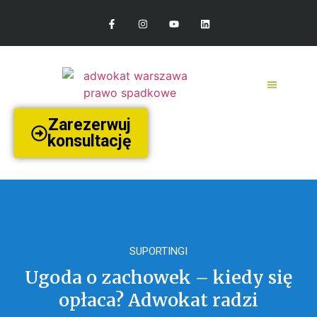
Zarezerwuj
konsultację
SUPORTINGI
Ugoda o zachowek – kiedy się
opłaca? Adwokat radzi