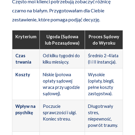
Często moi klienci potrzebują zobaczyć różnicę
czarno na białym. Przygotowałam dla Ciebie
zestawienie, które pomaga podjąć decyzję.
Kryterium
Ugoda (Sądowa
Proces Sądowy
lub Pozasądowa)
do Wyroku
Czas
Od kilku tygodni do
Średnio 2-4 lata
trwania
kilku miesięcy.
(I i II instancja).
Koszty
Niskie (połowa
Wysokie
opłaty sądowej
(opłaty, biegli,
wraca przy ugodzie
pełne koszty
sądowej).
zastępstwa).
Wpływ na
Poczucie
Długotrwały
psychikę
sprawczości i ulgi.
stres,
Koniec stresu.
niepewność,
powrót traumy.