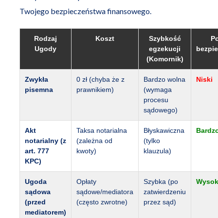
Twojego bezpieczeństwa finansowego.
Rodzaj
Koszt
Szybkość
P
Ugody
egzekucji
bezpi
(Komornik)
Zwykła
0 zł (chyba że z
Bardzo wolna
Niski
pisemna
prawnikiem)
(wymaga
procesu
sądowego)
Akt
Taksa notarialna
Błyskawiczna
Bardz
notarialny (z
(zależna od
(tylko
art. 777
kwoty)
klauzula)
KPC)
Ugoda
Opłaty
Szybka (po
Wysok
sądowa
sądowe/mediatora
zatwierdzeniu
(przed
(często zwrotne)
przez sąd)
mediatorem)