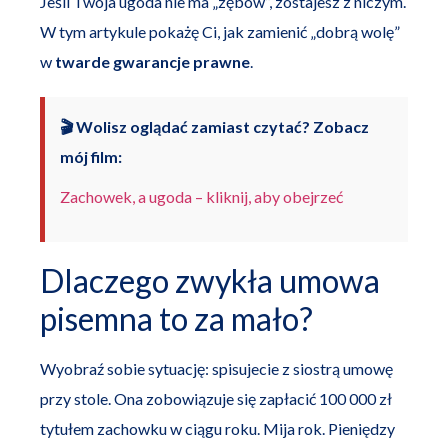
Jeśli Twoja ugoda nie ma „zębów”, zostajesz z niczym.
W tym artykule pokażę Ci, jak zamienić „dobrą wolę”
w
twarde gwarancje prawne
.
🎬 Wolisz oglądać zamiast czytać? Zobacz
mój film:
Zachowek, a ugoda – kliknij, aby obejrzeć
Dlaczego zwykła umowa
pisemna to za mało?
Wyobraź sobie sytuację: spisujecie z siostrą umowę
przy stole. Ona zobowiązuje się zapłacić 100 000 zł
tytułem zachowku w ciągu roku. Mija rok. Pieniędzy