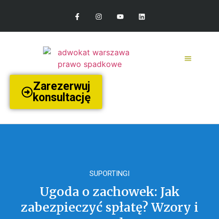
Zarezerwuj
konsultację
SUPORTINGI
Ugoda o zachowek: Jak
zabezpieczyć spłatę? Wzory i