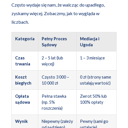
Często wydaje się nam, że walcząc do upadłego,
zyskamy więcej. Zobaczmy, jak to wygląda w
liczbach.
Kategoria
Pełny Proces
Mediacja i
Sądowy
Ugoda
Czas
2 – 5 lat (lub
1 – 3 miesiące
trwania
więcej)
Koszt
Często 3 000 –
0 zł (strony same
biegłych
10 000 zł
ustalają wartość)
Opłata
Pełna stawka
Zwrot 50% lub
sądowa
(np. 5%
100% opłaty
roszczenia)
Wynik
Niepewny (zależy
Pewny (sami go
od sędziego)
ustalacie)