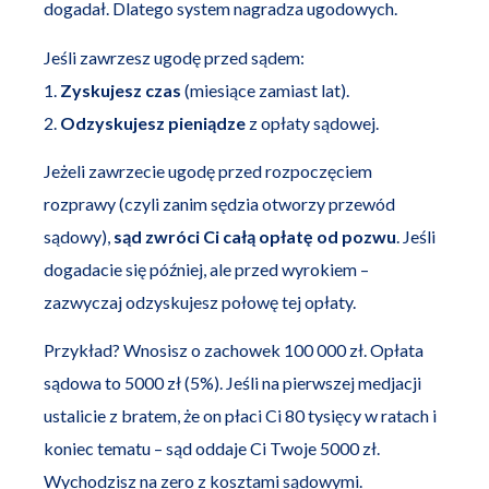
dogadał. Dlatego system nagradza ugodowych.
Jeśli zawrzesz ugodę przed sądem:
1.
Zyskujesz czas
(miesiące zamiast lat).
2.
Odzyskujesz pieniądze
z opłaty sądowej.
Jeżeli zawrzecie ugodę przed rozpoczęciem
rozprawy (czyli zanim sędzia otworzy przewód
sądowy),
sąd zwróci Ci całą opłatę od pozwu
. Jeśli
dogadacie się później, ale przed wyrokiem –
zazwyczaj odzyskujesz połowę tej opłaty.
Przykład? Wnosisz o zachowek 100 000 zł. Opłata
sądowa to 5000 zł (5%). Jeśli na pierwszej medjacji
ustalicie z bratem, że on płaci Ci 80 tysięcy w ratach i
koniec tematu – sąd oddaje Ci Twoje 5000 zł.
Wychodzisz na zero z kosztami sądowymi.