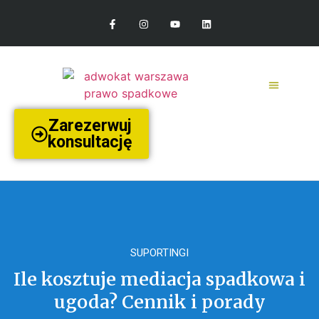
Zarezerwuj
konsultację
SUPORTINGI
Ile kosztuje mediacja spadkowa i
ugoda? Cennik i porady