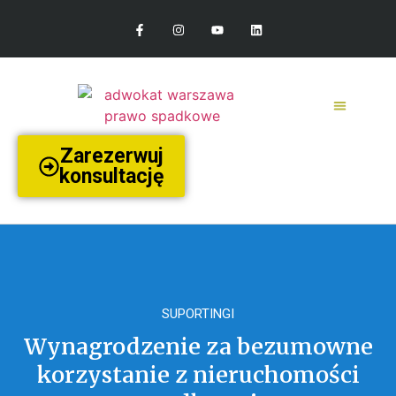
Zarezerwuj
konsultację
SUPORTINGI
Wynagrodzenie za bezumowne
korzystanie z nieruchomości